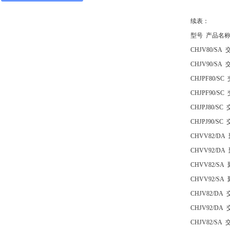
续表：
型号 产品名
CHJV80/
CHJV90/
CHJPF80
CHJPF90
CHJPJ80
CHJPJ90
CHVV82/
CHVV92/
CHVV82/
CHVV92/
CHJV82/
CHJV92/
CHJV82/