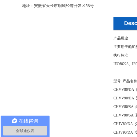
地址：安徽省天长市铜城经济开发区58号
Desc
产品用途
主要用于船舶
执行标准
IEC60228、IE
型号 产品名
CHVV80/
CHVV90/
CHVV80/
CHVV90/
在线咨询
CHJV80/
全球通仪表
CHJV90/