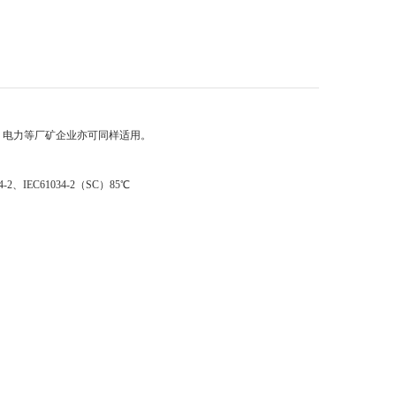
、电力等厂矿企业亦可同样适用。
754-2、IEC61034-2（SC）85℃