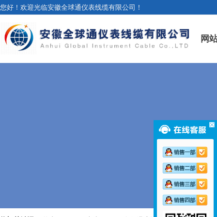
您好！欢迎光临安徽全球通仪表线缆有限公司！
网