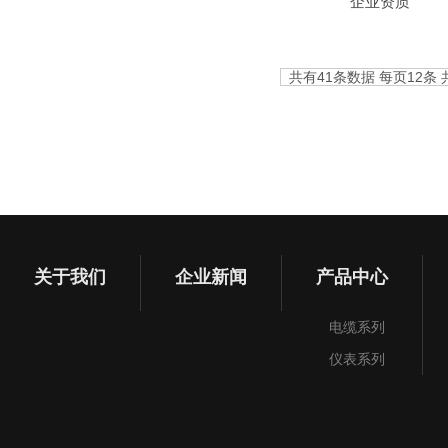
企业资质
共有41条数据 每页12条 共4
关于我们
企业新闻
产品中心
电缆系列
仪表系列